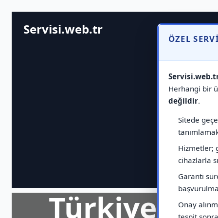
Servisi.web.tr
ÖZEL SERV
Servisi.web.t
Herhangi bir ür
değildir
.
Sitede geçen
tanımlamak 
Hizmetler; 
cihazlarla sı
Garanti sür
başvurulmas
Türkiye Ge
Onay alınma
tespit sonras