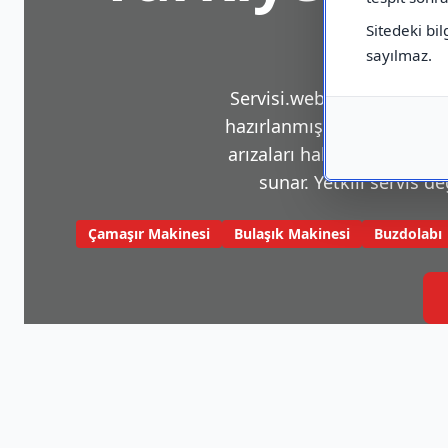
Sitedeki bil
sayılmaz.
Servisi.web.tr, beyaz eşya v
hazırlanmış bir platformdu
arızaları hakkında sık karş
sunar. Yetkili servis de
Çamaşır Makinesi
Bulaşık Makinesi
Buzdolabı