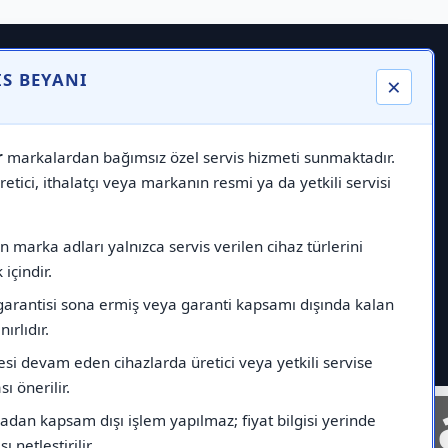
IS BEYANI
×
r
markalardan bağımsız özel servis hizmeti sunmaktadır.
etici, ithalatçı veya markanın resmi ya da yetkili servisi
 marka adları yalnızca servis verilen cihaz türlerini
içindir.
garantisi sona ermiş veya garanti kapsamı dışında kalan
nırlıdır.
esi devam eden cihazlarda üretici veya yetkili servise
ı önerilir.
nelinde
Markad
dan kapsam dışı işlem yapılmaz; fiyat bilgisi yerinde
ı netleştirilir.