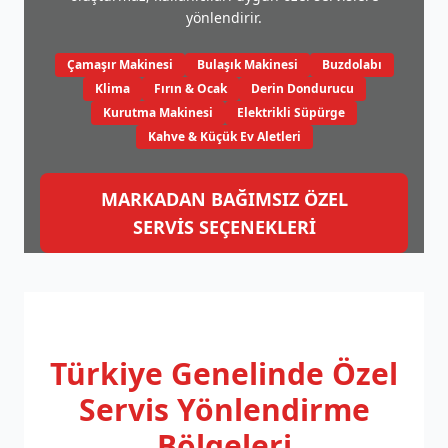
yönlendirir.
Çamaşır Makinesi
Bulaşık Makinesi
Buzdolabı
Klima
Fırın & Ocak
Derin Dondurucu
Kurutma Makinesi
Elektrikli Süpürge
Kahve & Küçük Ev Aletleri
MARKADAN BAĞIMSIZ ÖZEL
SERVİS SEÇENEKLERİ
Türkiye Genelinde
Özel
Servis Yönlendirme
Bölgeleri