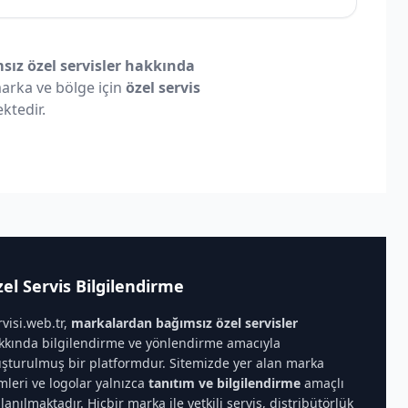
ız özel servisler hakkında
 marka ve bölge için
özel servis
ktedir.
el Servis Bilgilendirme
rvisi.web.tr,
markalardan bağımsız özel servisler
kkında bilgilendirme ve yönlendirme amacıyla
uşturulmuş bir platformdur. Sitemizde yer alan marka
imleri ve logolar yalnızca
tanıtım ve bilgilendirme
amaçlı
llanılmaktadır. Hiçbir marka ile yetkili servis, distribütörlük