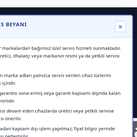
IS BEYANI
×
r
markalardan bağımsız özel servis hizmeti sunmaktadır.
etici, ithalatçı veya markanın resmi ya da yetkili servisi
 marka adları yalnızca servis verilen cihaz türlerini
içindir.
garantisi sona ermiş veya garanti kapsamı dışında kalan
nırlıdır.
esi devam eden cihazlarda üretici veya yetkili servise
ı önerilir.
nelinde
Markad
dan kapsam dışı işlem yapılmaz; fiyat bilgisi yerinde
ı netleştirilir.