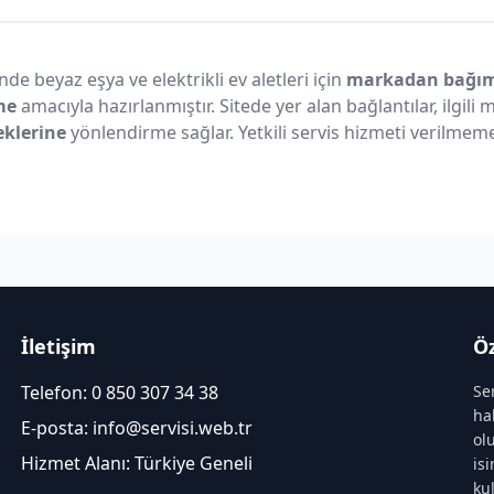
nde beyaz eşya ve elektrikli ev aletleri için
markadan bağıms
me
amacıyla hazırlanmıştır. Sitede yer alan bağlantılar, ilgili
eklerine
yönlendirme sağlar. Yetkili servis hizmeti verilmeme
İletişim
Öz
Telefon:
0 850 307 34 38
Se
ha
E-posta:
info@servisi.web.tr
ol
Hizmet Alanı: Türkiye Geneli
is
ku