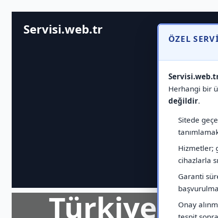
Servisi.web.tr
ÖZEL SERV
Servisi.web.t
Herhangi bir ür
değildir
.
Sitede geçen
tanımlamak 
Hizmetler; 
cihazlarla sı
Garanti sür
başvurulmas
Türkiye Ge
Onay alınma
tespit sonras