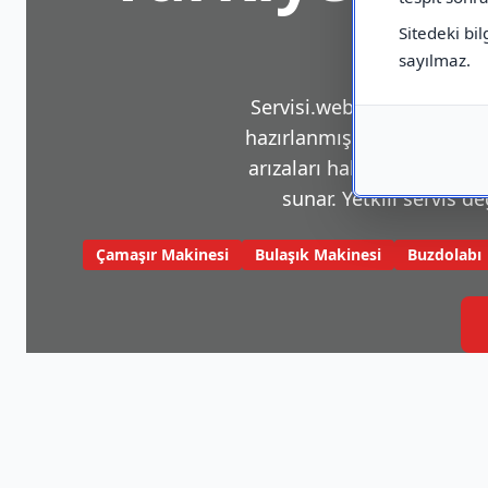
Sitedeki bil
sayılmaz.
Servisi.web.tr, beyaz eşya v
hazırlanmış bir platformdu
arızaları hakkında sık karş
sunar. Yetkili servis de
Çamaşır Makinesi
Bulaşık Makinesi
Buzdolabı