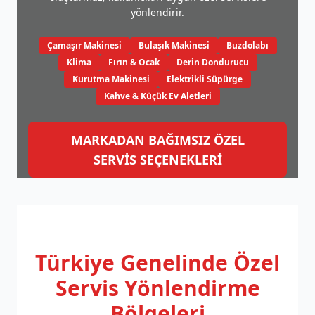
yönlendirir.
Çamaşır Makinesi
Bulaşık Makinesi
Buzdolabı
Klima
Fırın & Ocak
Derin Dondurucu
Kurutma Makinesi
Elektrikli Süpürge
Kahve & Küçük Ev Aletleri
MARKADAN BAĞIMSIZ ÖZEL
SERVİS SEÇENEKLERİ
Türkiye Genelinde
Özel
Servis Yönlendirme
Bölgeleri