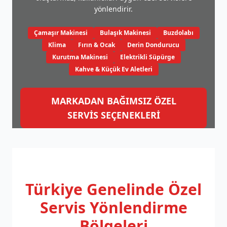
yönlendirir.
Çamaşır Makinesi
Bulaşık Makinesi
Buzdolabı
Klima
Fırın & Ocak
Derin Dondurucu
Kurutma Makinesi
Elektrikli Süpürge
Kahve & Küçük Ev Aletleri
MARKADAN BAĞIMSIZ ÖZEL
SERVİS SEÇENEKLERİ
Türkiye Genelinde
Özel
Servis Yönlendirme
Bölgeleri