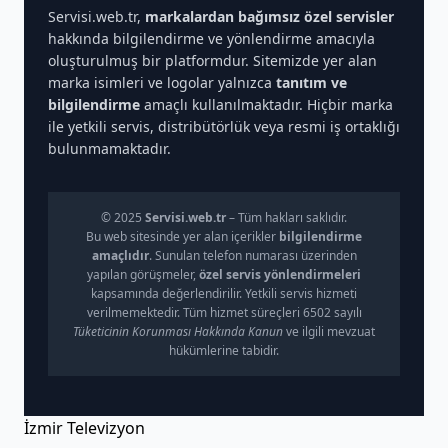
Servisi.web.tr,
markalardan bağımsız özel servisler
hakkında bilgilendirme ve yönlendirme amacıyla
oluşturulmuş bir platformdur. Sitemizde yer alan
marka isimleri ve logolar yalnızca
tanıtım ve
bilgilendirme
amaçlı kullanılmaktadır. Hiçbir marka
ile yetkili servis, distribütörlük veya resmi iş ortaklığı
bulunmamaktadır.
© 2025
Servisi.web.tr
– Tüm hakları saklıdır.
Bu web sitesinde yer alan içerikler
bilgilendirme
amaçlıdır
. Sunulan telefon numarası üzerinden
yapılan görüşmeler,
özel servis yönlendirmeleri
kapsamında değerlendirilir. Yetkili servis hizmeti
verilmemektedir. Tüm hizmet süreçleri 6502 sayılı
Tüketicinin Korunması Hakkında Kanun
ve ilgili mevzuat
hükümlerine tabidir.
İzmir Televizyon