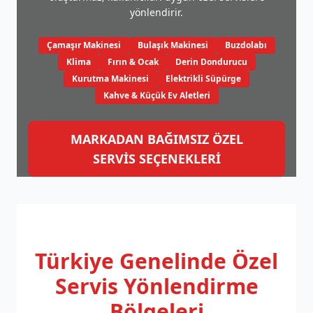
yönlendirir.
Çamaşır Makinesi
Bulaşık Makinesi
Buzdolabı
Klima
Fırın & Ocak
Derin Dondurucu
Kurutma Makinesi
Elektrikli Süpürge
Kahve & Küçük Ev Aletleri
MARKADAN BAĞIMSIZ ÖZEL
SERVİS SEÇENEKLERİ
Türkiye Genelinde
Özel
Servis Yönlendirme
Bölgeleri